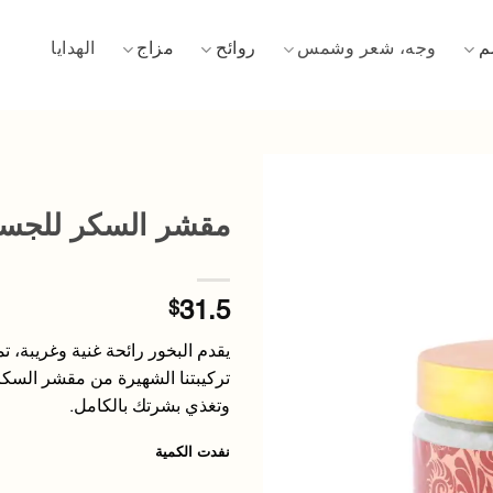
م
وجه، شعر وشمس
روائح
مزاج
الهدايا
مقشر السكر للجسم بال
إضافة
إلى
قائمة
الأمنيات
$
31.5
يقدم البخور رائحة غنية وغريبة، 
تركيبتنا الشهيرة من مقشر السك
وتغذي بشرتك بالكامل.
نفدت الكمية